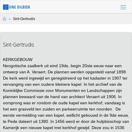
Skip
Z
O
N
E
D
I
L
B
E
E
K
to
content
Home
Sint-Gertrudis
Sint-Gertrudis
KERKGEBOUW
Neogotische zaalkerk uit eind 19de, begin 20ste eeuw naar een
ontwerp van A. Veraert. De plannen werden opgesteld vanaf 1898.
De kerk werd ingewijd en geregistreerd op het kadaster in 1907 ter
vervanging van een oudere kleinere kapel. In het archief van de
Koninklijke Commissie voor Monumenten en Landschappen zijn
plannen bewaard van de hand van architect Veraert uit 1906. In
oorsprong was er rondom de oude kapel een kerkhof; vandaag is
het een grasveld ten zuiden en parkeerruimte ten noorden. De
eerste vermelding van een kapel, wellicht gebouwd in de 9de eeuw,
te Pede dateert uit 1380. In 1456 werd er door de hulpbisschop van
Kamerijk een nieuwe kapel met kerkhof gewijd. Deze zou in 1536