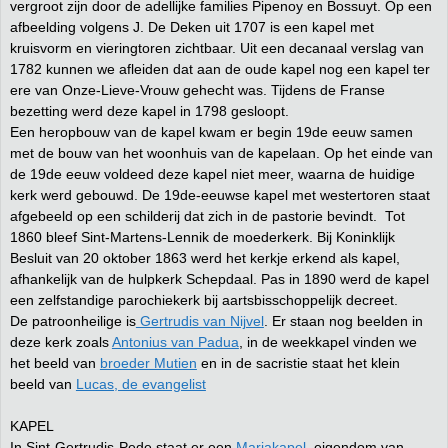
vergroot zijn door de adellijke families Pipenoy en Bossuyt. Op een
afbeelding volgens J. De Deken uit 1707 is een kapel met
kruisvorm en vieringtoren zichtbaar. Uit een decanaal verslag van
1782 kunnen we afleiden dat aan de oude kapel nog een kapel ter
ere van Onze-Lieve-Vrouw gehecht was. Tijdens de Franse
bezetting werd deze kapel in 1798 gesloopt.
Een heropbouw van de kapel kwam er begin 19de eeuw samen
met de bouw van het woonhuis van de kapelaan. Op het einde van
de 19de eeuw voldeed deze kapel niet meer, waarna de huidige
kerk werd gebouwd. De 19de-eeuwse kapel met westertoren staat
afgebeeld op een schilderij dat zich in de pastorie bevindt. Tot
1860 bleef Sint-Martens-Lennik de moederkerk. Bij Koninklijk
Besluit van 20 oktober 1863 werd het kerkje erkend als kapel,
afhankelijk van de hulpkerk Schepdaal. Pas in 1890 werd de kapel
een zelfstandige parochiekerk bij aartsbisschoppelijk decreet.
De patroonheilige is
Gertrudis van Nijvel
. Er staan nog beelden in
deze kerk zoals
Antonius van Padua
, in de weekkapel vinden we
het beeld van
broeder Mutien
en in de sacristie staat het klein
beeld van
Lucas, de evangelist
KAPEL
In Sint-Gertrudis-Pede staat er een
Mariakapel,
eigendom van